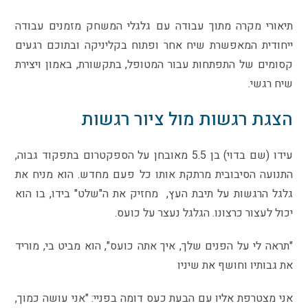
תיאורי מקרה מתוך עבודה עם גלגלי המשחק מזמנים עבודה
ייחודית המאפשרת שיח אחר ופתוח בקליניקה ובתוכם רגעים
קסומים של התפתחות עבור המטופל, בתקשורת, באמון ויצירת
שיח רגשי.
הצגת רגשות מול ציור רגשות
עידו (שם בדוי) בן 5.5 מאובחן על הספקטרום בתפקוד גבוה,
התנועה הסיבובית מרתקת אותו כל פעם מחדש. הוא מניח את
גלגל הרגשות על תיבת העץ, מחזיק את ה"שלט" בידו, בו הוא
יכול לעצור כרצונו. הגלגל נעצר על כועס.
"תראה לי על הפנים שלך, איך אתה כועס", הוא מביט בי, מוריד
את גבותיו וחושף את שיניו
אני מצטרפת אליו עם הבעת כעס דומה בפניי: "אני עושה כמוך,